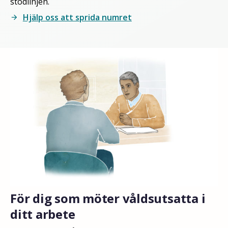
stödlinjen.
Hjälp oss att sprida numret
arrow_forward
För dig som möter våldsutsatta i
ditt arbete