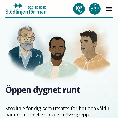
Hoppa
close
menu
till
Lämna
sidan
innehåll
Öppen dygnet runt
Stödlinje för dig som utsatts för hot och våld i
nära relation eller sexuella övergrepp.