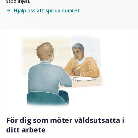
stödlinjen.
Hjälp oss att sprida numret
arrow_forward
För dig som möter våldsutsatta i
ditt arbete