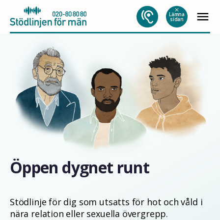
Hoppa
close
menu
till
Lämna
sidan
innehåll
Öppen dygnet runt
Stödlinje för dig som utsatts för hot och våld i
nära relation eller sexuella övergrepp.