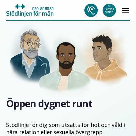
Hoppa
close
menu
till
Lämna
sidan
innehåll
Öppen dygnet runt
Stödlinje för dig som utsatts för hot och våld i
nära relation eller sexuella övergrepp.