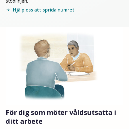
stödlinjen.
Hjälp oss att sprida numret
arrow_forward
För dig som möter våldsutsatta i
ditt arbete